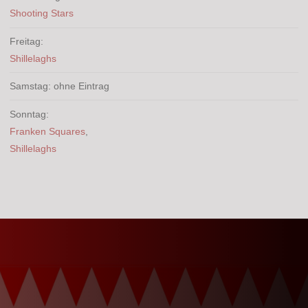
Shooting Stars
Freitag:
Shillelaghs
Samstag: ohne Eintrag
Sonntag:
Franken Squares
,
Shillelaghs