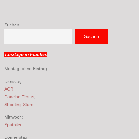
Suchen
Suchen
Tanztage in Franken
Montag: ohne Eintrag
Dienstag:
ACR
,
Dancing Trouts
,
Shooting Stars
Mittwoch:
Sputniks
Donnerstag: