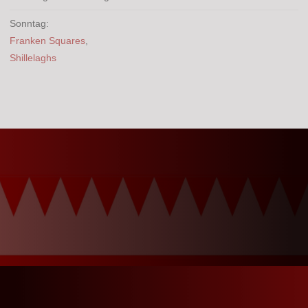
Sonntag:
Franken Squares
,
Shillelaghs